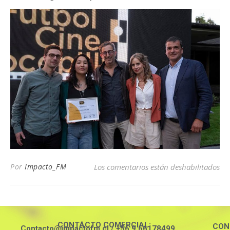
Por
Impacto_FM
Los comentarios están deshabilitados
CONTÁCTO COMERCIAL:
CON
Contacto@impactofm.cl / +56 9 66178499