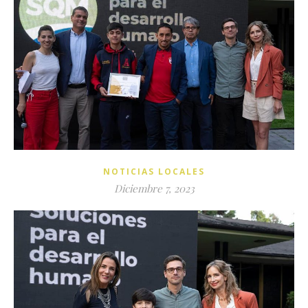
NOTICIAS LOCALES
Diciembre 7, 2023