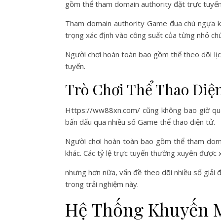
gồm thể tham domain authority đặt trực tuyến
Tham domain authority Game đua chú ngựa khô
trọng xác định vào công suất của từng nhỏ ch
Người chơi hoàn toàn bao gồm thể theo dõi lịc
tuyến.
Trò Chơi Thể Thao Điệ
Https://ww88xn.com/ cũng không bao giờ quên
bấn dấu qua nhiều số Game thể thao điện tử.
Người chơi hoàn toàn bao gồm thể tham domai
khác. Các tỷ lệ trực tuyến thường xuyên được x
nhưng hơn nữa, vấn đề theo dõi nhiều số giải 
trong trải nghiệm này.
Hệ Thống Khuyến M