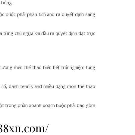
 bỏng.
c buộc phải phân tích and ra quyết định sang
 từng chú ngựa khi đầu ra quyết định đặt trực
hương mến thể thao biển hết trải nghiệm túng
 rổ, đánh tennis and nhiều dạng môn thể thao
à một trong phần xoành xoạch buộc phải bao gồm
88xn.com/