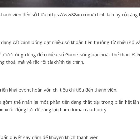
 thành viên đến sở hữu https://ww88xn.com/ chính là máy cỗ tặng 
 đang cất cánh bổng dạt nhiều số khoản tiền thưởng từ nhiều số vấ
 được ứng dụng đến nhiều số Game sòng bạc hoặc thể thao. Điều 
thoải mái về rắc rối tài chính tài chính.
n khai event hoàn vốn chi tiêu chi tiêu đến thành viên.
 gồm thể nhấn lại một phần tiền đang thất tíại trong biển hết lần
ản xuất động lực để ráng lại tham domain authority.
 bấn quyết say đắm để khuyến khích thành viên.