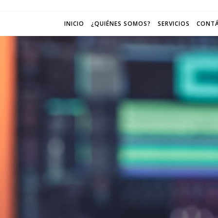
pin up
pinup
pin up casino
pin-up online casino
pinup az
pin up bet
pin-up
pin up azerbaycan
pin up az
pin-up
pin up
pinup
pin up casino
pin up azerbaijan
pinup login
pin up login
pinup casino
pin up india
pin up casino
pinup india
pin up casino online
pin up india
pinup bet india
pin up bet casino
pin-up bet casino
pin up bet india
pinup
pin-up
pin up
pinup
pin-up
pin up casino
pin up bet india
pin up bet
pin up bet india
pin up bet
pin-up bet
pin up casino india
pin up india
pin up bets
pin-up casino
pinup slots
casino pin up
pin up
pinup
pin-up
pin up casino
pin up bet india
pin up bet
pin up kz
pin up bet kz
pinup casino
pin up
pin up casino зеркало
pin up bet
pin-up bet kz
pin up bet зеркало
pin up bet ставки на
INICIO
¿QUIÉNES SOMOS?
SERVICIOS
CONT