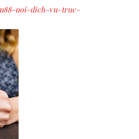
m88-noi-dich-vu-truc-