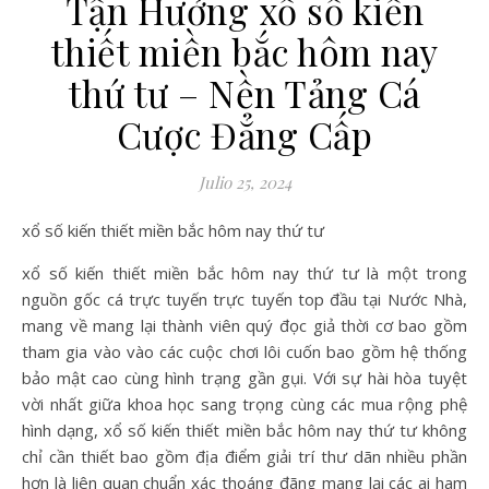
Tận Hưởng xổ số kiến
thiết miền bắc hôm nay
thứ tư – Nền Tảng Cá
Cược Đẳng Cấp
Julio 25, 2024
xổ số kiến thiết miền bắc hôm nay thứ tư
xổ số kiến thiết miền bắc hôm nay thứ tư là một trong
nguồn gốc cá trực tuyến trực tuyến top đầu tại Nước Nhà,
mang về mang lại thành viên quý đọc giả thời cơ bao gồm
tham gia vào vào các cuộc chơi lôi cuốn bao gồm hệ thống
bảo mật cao cùng hình trạng gần gụi. Với sự hài hòa tuyệt
vời nhất giữa khoa học sang trọng cùng các mua rộng phệ
hình dạng, xổ số kiến thiết miền bắc hôm nay thứ tư không
chỉ cần thiết bao gồm địa điểm giải trí thư dãn nhiều phần
hơn là liên quan chuẩn xác thoáng đãng mang lại các ai ham