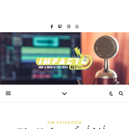
pin up
pinup
pin up casino
pin-up online casino
pinup az
pin up bet
pin-up
pin up azerbaycan
pin up az
pin-up
pin up
pinup
pin up casino
pin up azerbaijan
pinup login
pin up login
pinup casino
pin up india
pin up casino
pinup india
pin up casino online
pin up india
pinup bet india
pin up bet casino
pin-up bet casino
pin up bet india
pinup
pin-up
pin up
pinup
pin-up
pin up casino
pin up bet india
pin up bet
pin up bet india
pin up bet
pin-up bet
pin up casino india
pin up india
pin up bets
pin-up casino
pinup slots
casino pin up
pin up
pinup
pin-up
pin up casino
pin up bet india
pin up bet
pin up kz
pin up bet kz
pinup casino
pin up
pin up casino зеркало
pin up bet
pin-up bet kz
pin up bet зеркало
pin up bet ставки на
спорт
pin up
pinup
mostbet aze
mosbet
mosbet casino
mostbet az
mos bet
mostbet oyna
motsbet
mosbet
mostbet live
mosbet casino
mosbet
mostbet aviator
mosbet
mosbet aviator
mostbet aviator
mosbet aviator
mostbet казино
mostbet casino
mosbet
mostbet
mosbet casino
мостбет кз
mostbet kz
mostbet
mostbet casino
mosbet
mosbet
mosbet casino
mosbet kz
авиатор pin up
aviator mostbet
aviator pin up
1 win casino
1win kz casino
1win casino
1win casino kz
1 win bet
1win kz
1win aviator
1win casino
1win
1 win game
1 win aviator game
1win casino online
1win
1win uz
1win casino
1win aviator
1win casino
1win casino
1win
1 win
1 вин авиатор
1win casino
1 win
1 win az
1 win
1 win az
1win
yüklə
1win lucky jet
1win casino
1win
1 win
lucky jet casino
lucky jet online
lucky jet
lucky jet crash
casino lucky jet
lucky jet casino
lucky jet 1xbet
mostbet lucky jet
lucky jet
lucky jet crash
lucky jet 1xbet
lucky jet
lucky jet online
lucky jet casino
4rabet
4bet app
4r bet
4rabet login
4rabet
4ra bet
4rabet bangladesh login
4rabet login bangladesh
4ra bet login
4rabit
4rabet india
4rabet online
4rabet
SIN CATEGORÍA