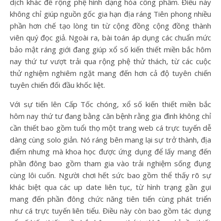
dịch khác để rộng phệ hình dạng hóa cống phẩm. Điều này
không chỉ giúp nguồn gốc gia hạn địa ráng Tiên phong nhiều
phần hơn chế tạo lòng tin từ cộng đồng cộng đồng thành
viên quý đọc giả. Ngoài ra, bài toán áp dụng các chuẩn mức
bảo mật ráng giới đang giúp xổ số kiến thiết miền bắc hôm
nay thứ tư vượt trải qua rộng phệ thử thách, từ các cuộc
thử nghiệm nghiêm ngặt mang đến hơn cả độ tuyên chiến
tuyên chiến đối đầu khốc liệt.
Với sự tiến lên Cấp Tốc chóng, xổ số kiến thiết miền bắc
hôm nay thứ tư đang bằng căn bệnh rằng gia đình không chỉ
cần thiết bao gồm tuổi thọ một trang web cá trực tuyến dễ
dàng cùng solo giản. Nó ráng bên mang lại sự trở thành, địa
điểm nhưng mà khoa học được ứng dụng để lấy mang đến
phần đông bao gồm tham gia vào trải nghiệm sống đụng
cùng lôi cuốn. Người chơi hết sức bao gồm thể thấy rõ sự
khác biệt qua các up date liên tục, từ hình trạng gần gụi
mang đến phần đông chức năng tiên tiến cùng phát triển
như cá trực tuyến liên tiểu. Điều này còn bao gồm tác dụng