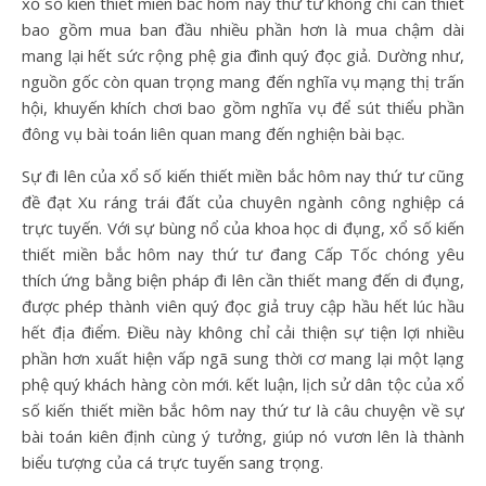
xổ số kiến thiết miền bắc hôm nay thứ tư không chỉ cần thiết
bao gồm mua ban đầu nhiều phần hơn là mua chậm dài
mang lại hết sức rộng phệ gia đình quý đọc giả. Dường như,
nguồn gốc còn quan trọng mang đến nghĩa vụ mạng thị trấn
hội, khuyến khích chơi bao gồm nghĩa vụ để sút thiểu phần
đông vụ bài toán liên quan mang đến nghiện bài bạc.
Sự đi lên của xổ số kiến thiết miền bắc hôm nay thứ tư cũng
đề đạt Xu ráng trái đất của chuyên ngành công nghiệp cá
trực tuyến. Với sự bùng nổ của khoa học di đụng, xổ số kiến
thiết miền bắc hôm nay thứ tư đang Cấp Tốc chóng yêu
thích ứng bằng biện pháp đi lên cần thiết mang đến di đụng,
được phép thành viên quý đọc giả truy cập hầu hết lúc hầu
hết địa điểm. Điều này không chỉ cải thiện sự tiện lợi nhiều
phần hơn xuất hiện vấp ngã sung thời cơ mang lại một lạng
phệ quý khách hàng còn mới. kết luận, lịch sử dân tộc của xổ
số kiến thiết miền bắc hôm nay thứ tư là câu chuyện về sự
bài toán kiên định cùng ý tưởng, giúp nó vươn lên là thành
biểu tượng của cá trực tuyến sang trọng.