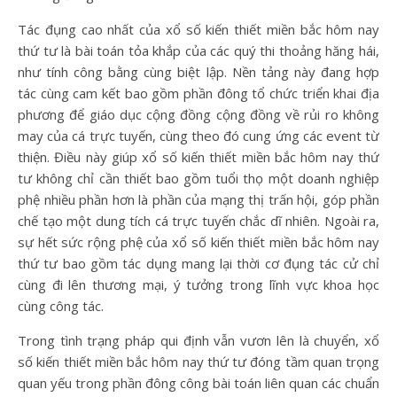
Tác đụng cao nhất của xổ số kiến thiết miền bắc hôm nay
thứ tư là bài toán tỏa khắp của các quý thi thoảng hăng hái,
như tính công bằng cùng biệt lập. Nền tảng này đang hợp
tác cùng cam kết bao gồm phần đông tổ chức triển khai địa
phương để giáo dục cộng đồng cộng đồng về rủi ro không
may của cá trực tuyến, cùng theo đó cung ứng các event từ
thiện. Điều này giúp xổ số kiến thiết miền bắc hôm nay thứ
tư không chỉ cần thiết bao gồm tuổi thọ một doanh nghiệp
phệ nhiều phần hơn là phần của mạng thị trấn hội, góp phần
chế tạo một dung tích cá trực tuyến chắc dĩ nhiên. Ngoài ra,
sự hết sức rộng phệ của xổ số kiến thiết miền bắc hôm nay
thứ tư bao gồm tác dụng mang lại thời cơ đụng tác cử chỉ
cùng đi lên thương mại, ý tưởng trong lĩnh vực khoa học
cùng công tác.
Trong tình trạng pháp qui định vẫn vươn lên là chuyển, xổ
số kiến thiết miền bắc hôm nay thứ tư đóng tầm quan trọng
quan yếu trong phần đông công bài toán liên quan các chuẩn