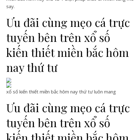
say.
Ưu đãi cùng mẹo cá trực
tuyến bên trên xổ số
kiến thiết miền bắc hôm
nay thứ tư
xổ số kiến thiết miền bắc hôm nay thứ tư luôn mang
Ưu đãi cùng mẹo cá trực
tuyến bên trên xổ số
kiến thiết miền bắc hôm