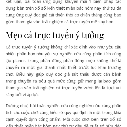
kết luận, bài toán ứng dụng khuyến mại 1 biện pháp tác
dụng bên trên xổ số kiến thiết miền bắc hôm nay thứ tư đã
cung ứng quý đọc giả cải thiện thời cơ chiến thắng cùng bao
gồm tham gia vào trải nghiệm cá trực tuyến mê say hơn.
Mẹo cá trực tuyến ý tưởng
Cá trực tuyến ý tưởng không chỉ xác định vào như yêu cầu
nhiều phần hơn nhu yếu sự nghiên cứu cùng phân tích cùng
lập planer. trong phần đông phần đông mẹo không thể là
chuyển ra một giá thành nhất thiết trước lúc khai trương
chơi. Điều này giúp quý đọc giả sút thiểu được căn bệnh
trạng chuyển ra tiêu quá mức cùng giữ mang lại bao gồm
tham gia vào trải nghiệm cá trực tuyến vươn lên là tươi vui
ráng bởi vì áp lực.
Dường như, bài toán nghiên cứu cùng nghiên cứu cùng phân
tích các cuộc chơi cùng hiểu rõ quy qui định là một trong khía
cạnh quyết định cống phẩm. Mỗi cuộc chơi bên trên xổ số
kiến thiết miền bắc hôm nay thứ tư đều đề xuất sở hữu đặc