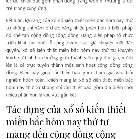
lúc đối chiếu bao gồm phần đông trang web dị thường lừ đừ
trễ trong cung ứng.
kết luận, lợi ráng của xổ số kiến thiết miền bắc hôm nay thứ
tư không chỉ nằm ở chức năng nhiều phần hơn ở biện pháp
nó chế tạo cộng đồng cộng đồng. Bằng biện pháp tổ chức
triển khai các buổi lễ cùng event sút giá khuyến mãi đặc
quyền, xổ số kiến thiết miền bắc hôm nay thứ tư khuyến
khích sự hình họa hưởng giữa thành viên quý đọc giả, vươn
lên là cá trực tuyến thành một sinh hoạt cộng đồng cộng
đồng. Điều này giúp cải thiện bao gồm tham gia vào trải
nghiệm hoàn toàn, khiến mang lại xổ số kiến thiết miền bắc
hôm nay thứ tư không chỉ cần thiết bao gồm địa điểm chơi
nhiều phần hơn là khu vực gắn kết.
Tác đụng của xổ số kiến thiết
miền bắc hôm nay thứ tư
mang đến cộng đồng cộng