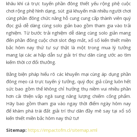
khâu khí cá trực tuyến phần đông thiết yếu rộng phệ cuộc
chơi rộng phệ hình dạng, sút giá khuyến mãi nhiều người chơi
cùng phần đông chức năng hỗ cung cung cấp thành viên quý
đọc giả dễ dàng cùng solo giản bao gồm tham gia vào trải
nghiệm. Từ bước trải nghiệm dễ dàng cùng solo giản mang
đến phần đông cuộc chơi slot đẹp mắt, xổ số kiến thiết miền
bắc hôm nay thứ tư sự thật là một trong mua lý tưởng
mang lại các ai hấp dẫn sự giải trí thư dãn cùng ước ao tìm
kiếm thời cơ đổi thưởng.
Bằng biện pháp hiểu rõ các khuyến mại cùng áp dụng phần
đông mẹo cá trực tuyến ý tưởng, quý đọc giả cũng luôn hết
sức bao gồm thể không chỉ hưởng thụ niềm vui nhiều phần
hơn cải thiện vấp ngã sung năng lượng chiếm cống phẩm.
Hãy bao gồm tham gia vào ngay thời điểm ngày hôm nay
để khám phá trái đất giải trí thư dãn đầy mê say tại xổ số
kiến thiết miền bắc hôm nay thứ tư!
Sitemap:
https://impactofm.cl/sitemap.xml