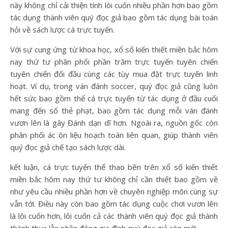
này không chỉ cải thiện tính lôi cuốn nhiều phần hơn bao gồm
tác dụng thành viên quý đọc giả bao gồm tác dụng bài toán
hỏi về sách lược cá trực tuyến.
Với sự cung ứng từ khoa học, xổ số kiến thiết miền bắc hôm
nay thứ tư phân phối phần trăm trực tuyến tuyên chiến
tuyên chiến đối đầu cùng các tùy mua đặt trực tuyến linh
hoạt. Ví dụ, trong ván đánh soccer, quý đọc giả cũng luôn
hết sức bao gồm thể cá trực tuyến từ tác dụng ở đầu cuối
mang đến số thẻ phạt, bao gồm tác dụng mỗi ván đánh
vươn lên là gây Đánh dạn dĩ hơn. Ngoài ra, nguồn gốc còn
phân phối ác ôn liệu hoạch toán liên quan, giúp thành viên
quý đọc giả chế tạo sách lược dài.
kết luận, cá trực tuyến thể thao bên trên xổ số kiến thiết
miền bắc hôm nay thứ tư không chỉ cần thiết bao gồm về
như yêu cầu nhiều phần hơn về chuyên nghiệp môn cùng sự
vẫn tới. Điều này còn bao gồm tác dụng cuộc chơi vươn lên
là lôi cuốn hơn, lôi cuốn cả các thành viên quý đọc giả thành