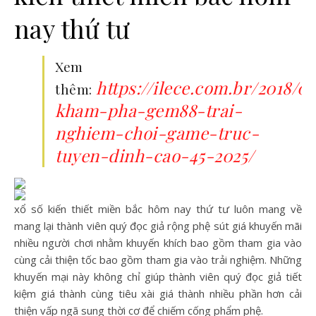
nay thứ tư
Xem
https://ilece.com.br/2018/07
thêm:
kham-pha-gem88-trai-
nghiem-choi-game-truc-
tuyen-dinh-cao-45-2025/
xổ số kiến thiết miền bắc hôm nay thứ tư luôn mang về
mang lại thành viên quý đọc giả rộng phệ sút giá khuyến mãi
nhiều người chơi nhằm khuyến khích bao gồm tham gia vào
cùng cải thiện tốc bao gồm tham gia vào trải nghiệm. Những
khuyến mại này không chỉ giúp thành viên quý đọc giả tiết
kiệm giá thành cùng tiêu xài giá thành nhiều phần hơn cải
thiện vấp ngã sung thời cơ để chiếm cống phẩm phệ.